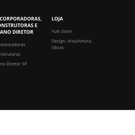
NCORPORADORAS,
LOJA
ONSTRUTORAS E
Yuki Store
LANO DIRETOR
Design, Arquitetura,
corporadoras
Obras
nstrutoras
ano Diretor SP