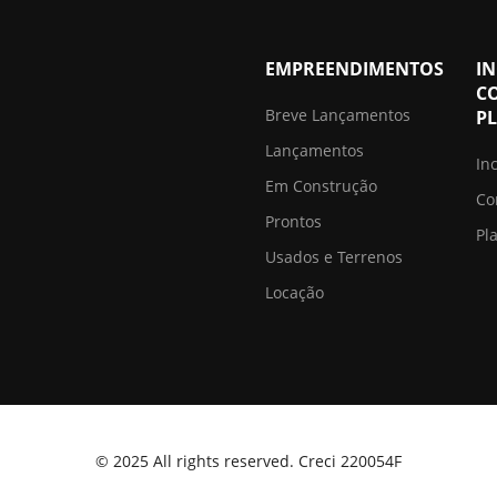
EMPREENDIMENTOS
I
C
Breve Lançamentos
P
Lançamentos
In
Em Construção
Co
Prontos
Pl
Usados e Terrenos
Locação
© 2025 All rights reserved. Creci 220054F