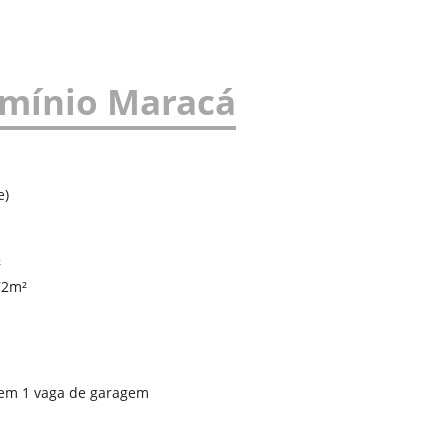
mínio Maracá
e)
²
,72m²
em 1 vaga de garagem