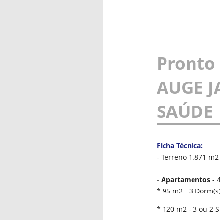
Pronto
AUGE J
SAÚDE
Ficha Técnica:
- Terreno 1.871 m2 
- Apartamentos
- 
* 95 m2 - 3 Dorm(s)
* 120 m2 - 3 ou 2 S