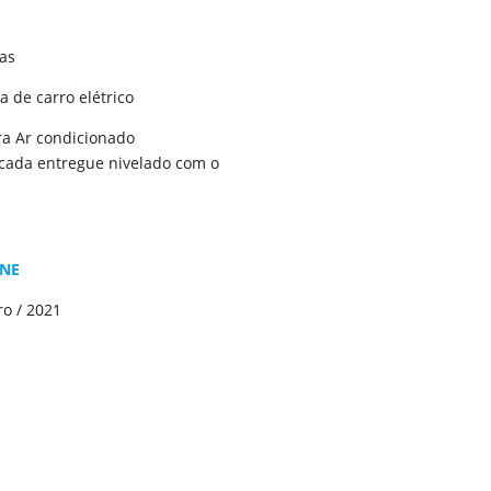
as
a de carro elétrico
ara Ar condicionado
acada entregue nivelado com o
NE
o / 2021