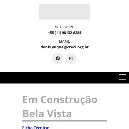
WHASTAPP
+55 (11) 98132-6284
EMAIL
denis.yuque@creci.org.br
Em Construção
Bela Vista
Ficha Técnica: