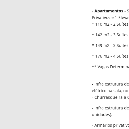
- Apartamentos
- 
Privativos e 1 Elev
* 110 m2 - 2 Suítes
* 142 m2 - 3 Suítes
* 149 m2 - 3 Suítes
* 176 m2 - 4 Suítes
** Vagas Determin
- Infra estrutura d
elétrico na sala, no
- Churrasqueira a 
- Infra estrutura d
unidades).
- Armários privativo